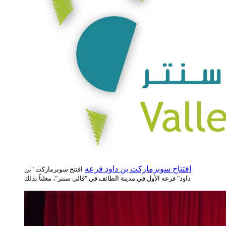
افتتاح سوبرماركت بن داود فرعه
افتتح سوبرماركت "بن
داود" فرعه الأول في مدينة الطائف في "ڤالي سنتر"، معلناً بذلك